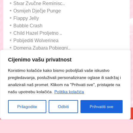
Stvar Zvučne Reminisc..
Osmijeh Dječje Punge
Flappy Jelly
Bubble Crash
Child Hazel Proljetno ..
Pobijediti Wolverinea
Domena Zubara Pobjegni..
Lijepa čudnost
Cijenimo vašu privatnost
Liječnica Prema Gripu..
Dječji Parpandel Bale..
Koristimo kolačiće kako bismo poboljšali vaše iskustvo
pregledavanja, posluživali personalizirane oglase ili sadržaj i
Marljivost O Djeci Gra..
analizirali naš promet. Klikom na "Prihvati sve", pristajete na
Crossy Rooster
našu upotrebu kolačića.
Politika kolačića
Child Taylor Myth Carn..
Bubble Montaža
Prilagodite
Odbiti
Prihvatiti sve
Odricanje Mramora
Kraj Nama Krenuti Se T..
Industrijalac Slatkiš..
Fish Capturing Fish Hu..