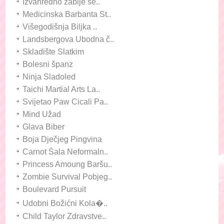
Izvanredno žablje še..
Medicinska Barbanta St..
Višegodišnja Biljka ..
Landsbergova Ubodna č..
Skladište Slatkim
Bolesni španz
Ninja Sladoled
Taichi Martial Arts La..
Svijetao Paw Cicali Pa..
Mind Užad
Glava Biber
Boja Dječjeg Pingvina
Carnot Šala Neformaln..
Princess Amoung Baršu..
Zombie Survival Pobjeg..
Boulevard Pursuit
Udobni Božićni Kola�..
Child Taylor Zdravstve..