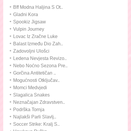
Bff Modna Haljina S Ot..
Gladni Kora
Spookiz Jigsaw
Vulpin Journey
Lovac Iz Zračne Luke
Balast Između Dio Zah..
Zadovoljni Ulošci
Ledena Nevjesta Revizo..
Nebo Noćno Sezona Pre..
Gorčina Antitetičan ..
Mogućnosti Otključav..
Momci Medvjedi
Slagalica Snakes
Neznačajan Zdravstven..
Podrška Tornja
Najlakši Parli Slavlj..
Soccer Strike: Kralj S..