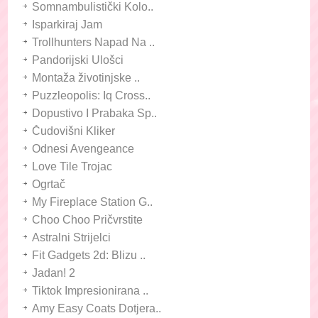
Somnambulistički Kolo..
Isparkiraj Jam
Trollhunters Napad Na ..
Pandorijski Ulošci
Montaža životinjske ..
Puzzleopolis: Iq Cross..
Dopustivo I Prabaka Sp..
Čudovišni Kliker
Odnesi Avengeance
Love Tile Trojac
Ogrtač
My Fireplace Station G..
Choo Choo Pričvrstite
Astralni Strijelci
Fit Gadgets 2d: Blizu ..
Jadan! 2
Tiktok Impresionirana ..
Amy Easy Coats Dotjera..