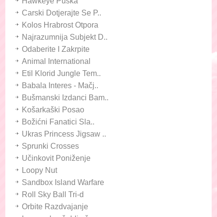
Hawkeye Puška
Carski Dotjerajte Se P..
Kolos Hrabrost Otpora
Najrazumnija Subjekt D..
Odaberite I Zakrpite
Animal International
Etil Klorid Jungle Tem..
Babala Interes - Mačj..
Bušmanski Izdanci Bam..
Košarkaški Posao
Božićni Fanatici Sla..
Ukras Princess Jigsaw ..
Sprunki Crosses
Učinkovit Poniženje
Loopy Nut
Sandbox Island Warfare
Roll Sky Ball Tri-d
Orbite Razdvajanje