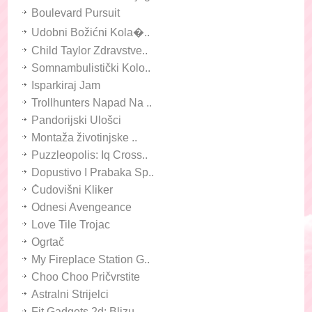
Boulevard Pursuit
Udobni Božićni Kola�..
Child Taylor Zdravstve..
Somnambulistički Kolo..
Isparkiraj Jam
Trollhunters Napad Na ..
Pandorijski Ulošci
Montaža životinjske ..
Puzzleopolis: Iq Cross..
Dopustivo I Prabaka Sp..
Čudovišni Kliker
Odnesi Avengeance
Love Tile Trojac
Ogrtač
My Fireplace Station G..
Choo Choo Pričvrstite
Astralni Strijelci
Fit Gadgets 2d: Blizu ..