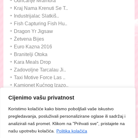
Odricanje Mramora
Kraj Nama Krenuti Se T..
Industrijalac Slatkiš..
Fish Capturing Fish Hu..
Dragon Yr Jigsaw
Žetvena Bijes
Euro Kazna 2016
Branitelji Otoka
Kara Meals Drop
Zadovoljne Tarcalau Ji..
Taxi Motive Force Las ..
Kamionet Kućnog Izazo..
Frizerski Polje Cotton..
Cijenimo vašu privatnost
Duo Ball Journey
Tiny Race - Automobils..
Koristimo kolačiće kako bismo poboljšali vaše iskustvo
pregledavanja, posluživali personalizirane oglase ili sadržaj i
analizirali naš promet. Klikom na "Prihvati sve", pristajete na
Početna
Uvjeti Korištenja
Mapa Stranice
našu upotrebu kolačića.
Politika kolačića
Pravna Obavijest
Kontaktirajte Nas
DMCA Obavijest