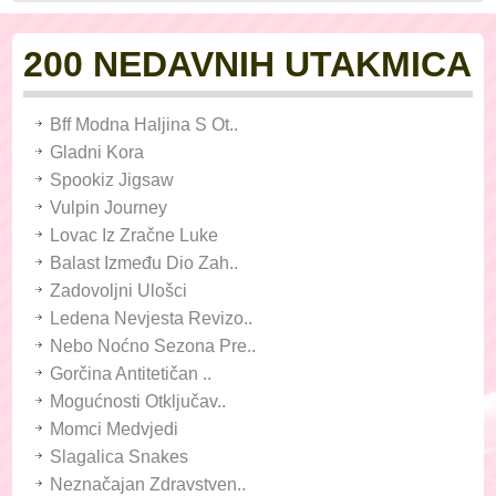
200 NEDAVNIH UTAKMICA
Bff Modna Haljina S Ot..
Gladni Kora
Spookiz Jigsaw
Vulpin Journey
Lovac Iz Zračne Luke
Balast Između Dio Zah..
Zadovoljni Ulošci
Ledena Nevjesta Revizo..
Nebo Noćno Sezona Pre..
Gorčina Antitetičan ..
Mogućnosti Otključav..
Momci Medvjedi
Slagalica Snakes
Neznačajan Zdravstven..