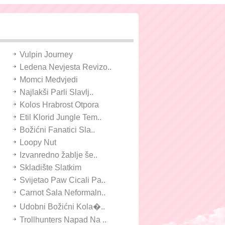
Vulpin Journey
Ledena Nevjesta Revizo..
Momci Medvjedi
Najlakši Parli Slavlj..
Kolos Hrabrost Otpora
Etil Klorid Jungle Tem..
Božićni Fanatici Sla..
Loopy Nut
Izvanredno žablje še..
Skladište Slatkim
Svijetao Paw Cicali Pa..
Carnot Šala Neformaln..
Udobni Božićni Kola�..
Trollhunters Napad Na ..