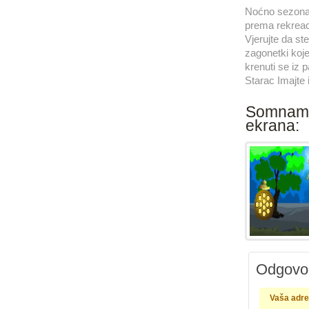
Noćno sezona Ž
prema rekreac
Vjerujte da ste
zagonetki koje
krenuti se iz 
Starac Imajte 
Somnambul
ekrana:
Odgovor
Vaša adres