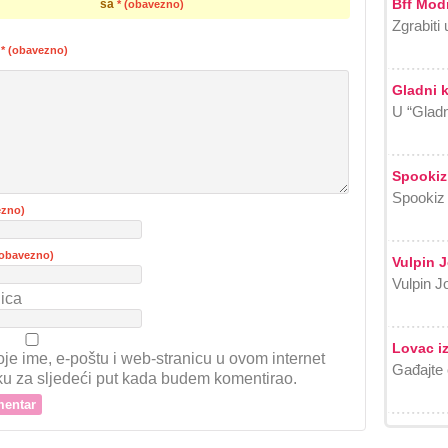
Bff Modn
sa
* (obavezno)
Zgrabiti 
r
* (obavezno)
Gladni 
U “Gladn
Spookiz
Spookiz 
ezno)
(obavezno)
Vulpin 
Vulpin Jo
ica
Lovac iz
je ime, e-poštu i web-stranicu u ovom internet
Gađajte 
ku za sljedeći put kada budem komentirao.