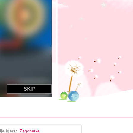
ije igara:
Zagonetke