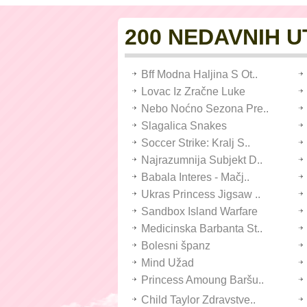
200 NEDAVNIH 
Bff Modna Haljina S Ot..
Lovac Iz Zračne Luke
Nebo Noćno Sezona Pre..
Slagalica Snakes
Soccer Strike: Kralj S..
Najrazumnija Subjekt D..
Babala Interes - Mačj..
Ukras Princess Jigsaw ..
Sandbox Island Warfare
Medicinska Barbanta St..
Bolesni španz
Mind Užad
Princess Amoung Baršu..
Child Taylor Zdravstve..