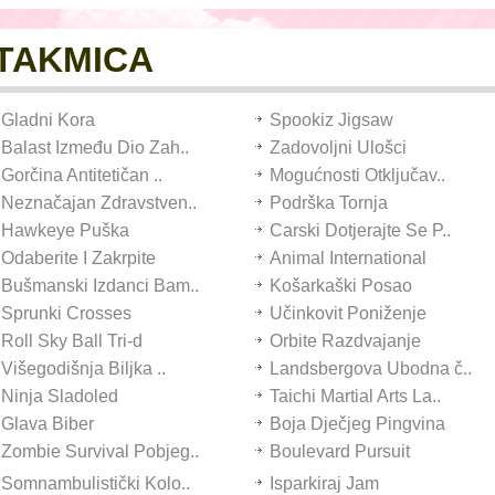
UTAKMICA
Gladni Kora
Spookiz Jigsaw
Balast Između Dio Zah..
Zadovoljni Ulošci
Gorčina Antitetičan ..
Mogućnosti Otključav..
Neznačajan Zdravstven..
Podrška Tornja
Hawkeye Puška
Carski Dotjerajte Se P..
Odaberite I Zakrpite
Animal International
Bušmanski Izdanci Bam..
Košarkaški Posao
Sprunki Crosses
Učinkovit Poniženje
Roll Sky Ball Tri-d
Orbite Razdvajanje
Višegodišnja Biljka ..
Landsbergova Ubodna č..
Ninja Sladoled
Taichi Martial Arts La..
Glava Biber
Boja Dječjeg Pingvina
Zombie Survival Pobjeg..
Boulevard Pursuit
Somnambulistički Kolo..
Isparkiraj Jam