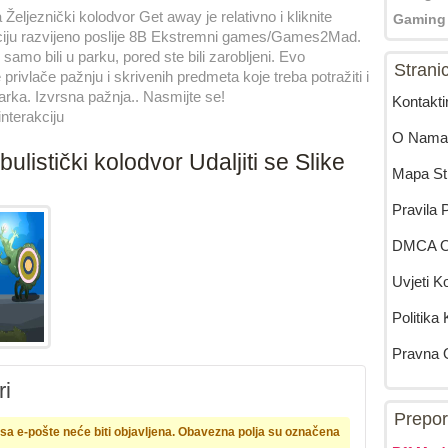
eljeznički kolodvor Get away je relativno i kliknite
Gaming
iju razvijeno poslije 8B Ekstremni games/Games2Mad.
 samo bili u parku, pored ste bili zarobljeni. Evo
Strani
 privlače pažnju i skrivenih predmeta koje treba potražiti i
parka. Izvrsna pažnja.. Nasmijte se!
Kontakti
interakciju
O Nama
istički kolodvor Udaljiti se Slike
Mapa St
Pravila P
DMCA Ob
Uvjeti K
Politika
Pravna 
i
Prepor
a e-pošte neće biti objavljena.
Obavezna polja su označena