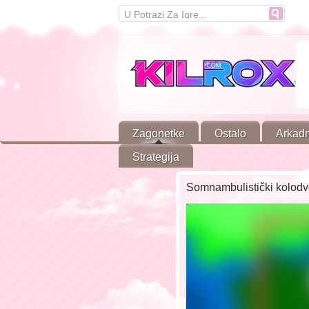
Zagonetke
Ostalo
Arkad
Strategija
Somnambulistički kolodvo