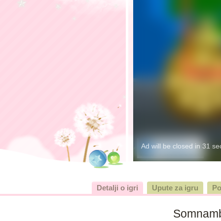
Detalji o igri
Upute za igru
Po
Somnambul