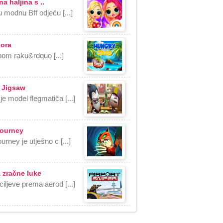
a haljina s ..
u modnu Bff odjeću [...]
kora
om raku&rdquo [...]
 Jigsaw
je model flegmatiča [...]
Journey
urney je utješno c [...]
 zračne luke
ciljeve prema aerod [...]