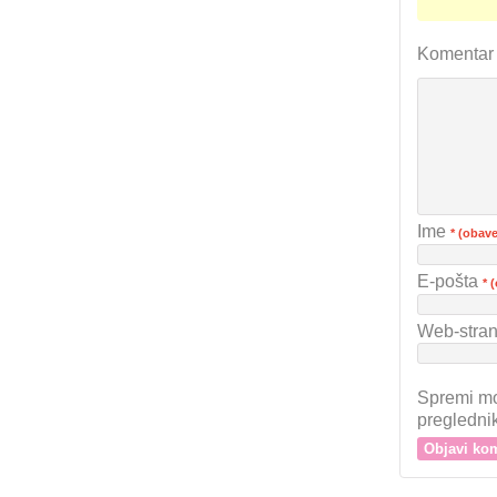
Komenta
Ime
* (obav
E-pošta
* 
Web-stran
Spremi mo
pregledni