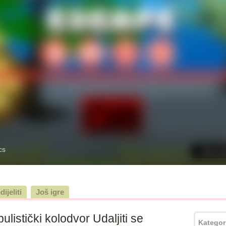
dijeliti
Još igre
istički kolodvor Udaljiti se
Kategor