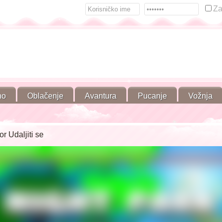
Za
no
Oblačenje
Avantura
Pucanje
Vožnja
r Udaljiti se