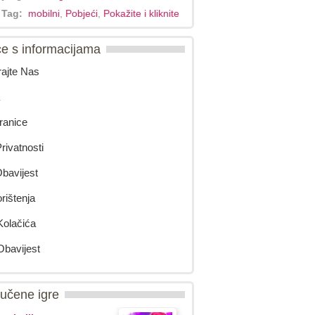
 Tag:
mobilni
,
Pobjeći
,
Pokažite i kliknite
ce s informacijama
rajte Nas
ranice
rivatnosti
avijest
orištenja
 Kolačića
Obavijest
učene igre