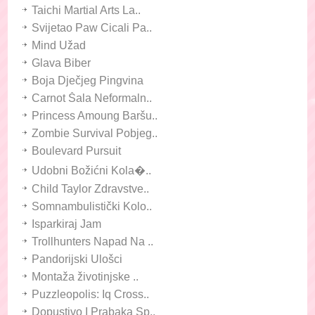
Taichi Martial Arts La..
Svijetao Paw Cicali Pa..
Mind Užad
Glava Biber
Boja Dječjeg Pingvina
Carnot Šala Neformaln..
Princess Amoung Baršu..
Zombie Survival Pobjeg..
Boulevard Pursuit
Udobni Božićni Kola�..
Child Taylor Zdravstve..
Somnambulistički Kolo..
Isparkiraj Jam
Trollhunters Napad Na ..
Pandorijski Ulošci
Montaža životinjske ..
Puzzleopolis: Iq Cross..
Dopustivo I Prabaka Sp..