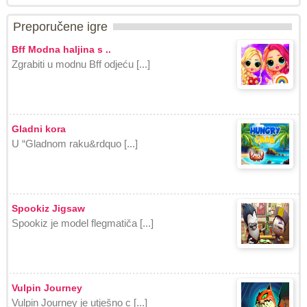
Preporučene igre
Bff Modna haljina s ..
Zgrabiti u modnu Bff odjeću [...]
Gladni kora
U “Gladnom raku&rdquo [...]
Spookiz Jigsaw
Spookiz je model flegmatiča [...]
Vulpin Journey
Vulpin Journey je utješno c [...]