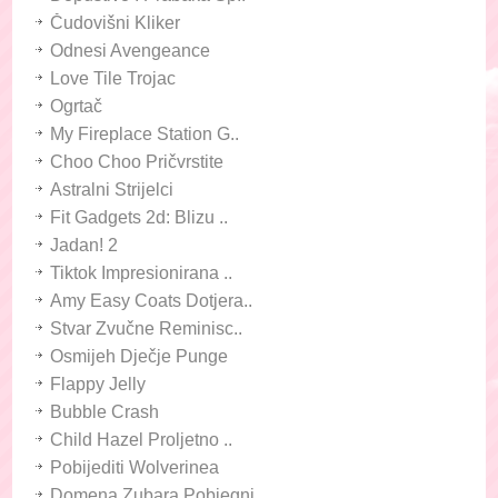
Čudovišni Kliker
Odnesi Avengeance
Love Tile Trojac
Ogrtač
My Fireplace Station G..
Choo Choo Pričvrstite
Astralni Strijelci
Fit Gadgets 2d: Blizu ..
Jadan! 2
Tiktok Impresionirana ..
Amy Easy Coats Dotjera..
Stvar Zvučne Reminisc..
Osmijeh Dječje Punge
Flappy Jelly
Bubble Crash
Child Hazel Proljetno ..
Pobijediti Wolverinea
Domena Zubara Pobjegni..