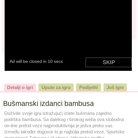
Detalji o igri
Upute za igru
Podijeliti
Još igre
Bušmanski izdanci bambusa
Doživite svoje igra istražujući izlete bušmana zajedno
podrška bambusa. Sa dalekog i širokog weba ova slobodna
on-line prekid veze najproduktivnija je jedva preko vas.
Između također dogovor to je najbolja prekid veze. Sportske
mogućnosti Zabavno i ali stresa. Vrhunska grafika.