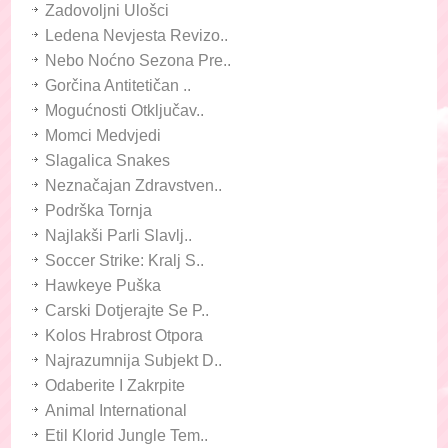
Zadovoljni Ulošci
Ledena Nevjesta Revizo..
Nebo Noćno Sezona Pre..
Gorčina Antitetičan ..
Mogućnosti Otključav..
Momci Medvjedi
Slagalica Snakes
Neznačajan Zdravstven..
Podrška Tornja
Najlakši Parli Slavlj..
Soccer Strike: Kralj S..
Hawkeye Puška
Carski Dotjerajte Se P..
Kolos Hrabrost Otpora
Najrazumnija Subjekt D..
Odaberite I Zakrpite
Animal International
Etil Klorid Jungle Tem..