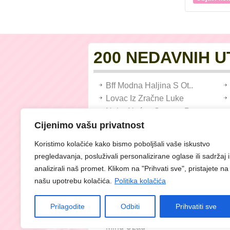
200 NEDAVNIH 
Bff Modna Haljina S Ot..
Lovac Iz Zračne Luke
Nebo Noćno Sezona Pre..
Slagalica Snakes
Cijenimo vašu privatnost
Soccer Strike: Kralj S..
Koristimo kolačiće kako bismo poboljšali vaše iskustvo
Najrazumnija Subjekt D..
pregledavanja, posluživali personalizirane oglase ili sadržaj i
Babala Interes - Mačj..
analizirali naš promet. Klikom na "Prihvati sve", pristajete na
Ukras Princess Jigsaw ..
našu upotrebu kolačića.
Politika kolačića
Sandbox Island Warfare
Medicinska Barbanta St..
Prilagodite
Odbiti
Prihvatiti sve
Bolesni španz
Mind Užad