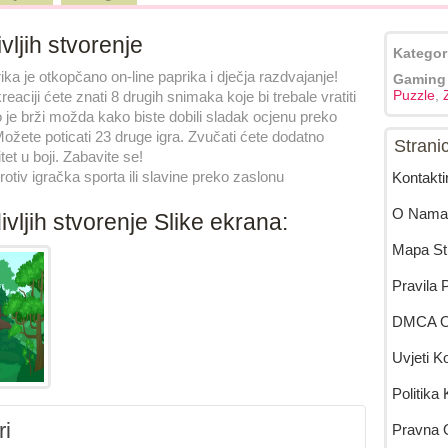
vljih stvorenje
Kategor
ka je otkopčano on-line paprika i dječja razdvajanje!
Gaming
Puzzle
,
eaciji ćete znati 8 drugih snimaka koje bi trebale vratiti
 je brži možda kako biste dobili sladak ocjenu preko
Možete poticati 23 druge igra. Zvučati ćete dodatno
Strani
tet u boji. Zabavite se!
rotiv igračka sporta ili slavine preko zaslonu
Kontakti
O Nama
vljih stvorenje Slike ekrana:
Mapa St
Pravila P
DMCA Ob
Uvjeti K
Politika
i
Pravna 