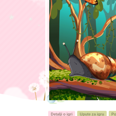
Detalji o igri
Upute za igru
Po