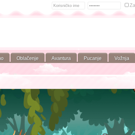
Za
no
Oblačenje
Avantura
Pucanje
Vožnja