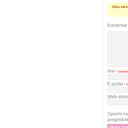
Vaša adres
Komenta
Ime
* (obav
E-pošta
* 
Web-stran
Spremi mo
pregledni