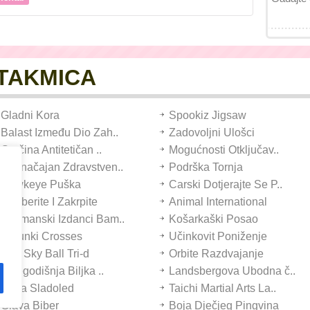
UTAKMICA
Gladni Kora
Spookiz Jigsaw
Balast Između Dio Zah..
Zadovoljni Ulošci
Gorčina Antitetičan ..
Mogućnosti Otključav..
Neznačajan Zdravstven..
Podrška Tornja
Hawkeye Puška
Carski Dotjerajte Se P..
Odaberite I Zakrpite
Animal International
Bušmanski Izdanci Bam..
Košarkaški Posao
Sprunki Crosses
Učinkovit Poniženje
Roll Sky Ball Tri-d
Orbite Razdvajanje
Višegodišnja Biljka ..
Landsbergova Ubodna č..
Ninja Sladoled
Taichi Martial Arts La..
Glava Biber
Boja Dječjeg Pingvina