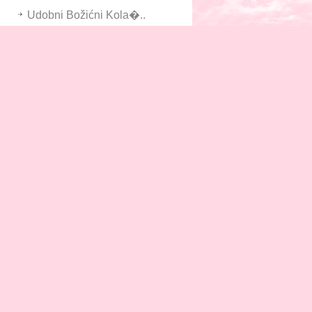
Udobni Božićni Kola�..
Trollhunters Napad Na ..
Dopustivo I Prabaka Sp..
Ogrtač
Fit Gadgets 2d: Blizu ..
Stvar Zvučne Reminisc..
Child Hazel Proljetno ..
Liječnica Prema Gripu..
Child Taylor Myth Carn..
Industrijalac Slatkiš..
Euro Kazna 2016
Taxi Motive Force Las ..
Tiny Race - Automobils..
vila Privatnosti
Politika Kolačića