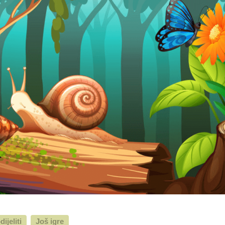
dijeliti
Još igre