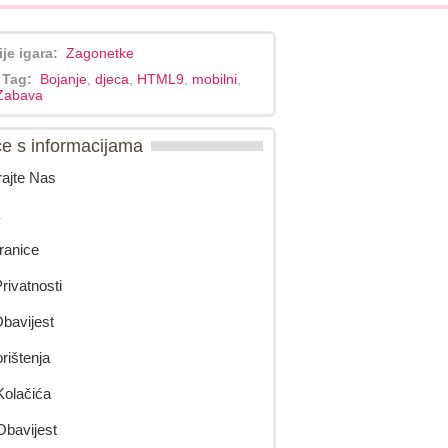
ije igara:
Zagonetke
 Tag:
Bojanje
,
djeca
,
HTML9
,
mobilni
,
Zabava
ce s informacijama
rajte Nas
ranice
rivatnosti
avijest
orištenja
 Kolačića
Obavijest