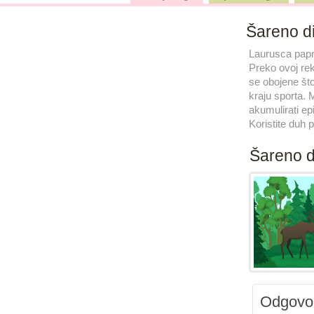
Šareno di
Laurusca papri
Preko ovoj rekr
se obojene što
kraju sporta. 
akumulirati epi
Koristite duh p
Šareno di
Odgovor