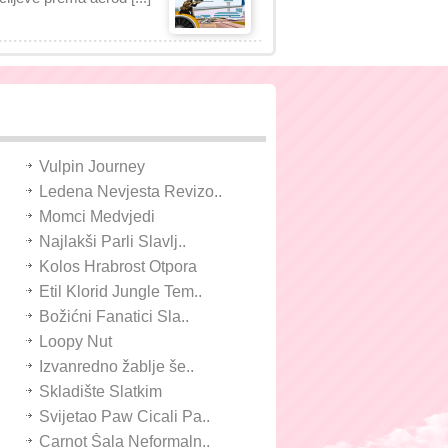
Vulpin Journey
Ledena Nevjesta Revizo..
Momci Medvjedi
Najlakši Parli Slavlj..
Kolos Hrabrost Otpora
Etil Klorid Jungle Tem..
Božićni Fanatici Sla..
Loopy Nut
Izvanredno žablje še..
Skladište Slatkim
Svijetao Paw Cicali Pa..
Carnot Šala Neformaln..