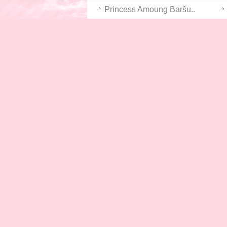
Princess Amoung Baršu..
Child Taylor Zdravstve..
Pandorijski Ulošci
Čudovišni Kliker
My Fireplace Station G..
Jadan! 2
Osmijeh Dječje Punge
Pobijediti Wolverinea
Dječji Parpandel Bale..
Bubble Montaža
Fish Capturing Fish Hu..
Branitelji Otoka
Kamionet Kućnog Izazo..
Početna
Uvjeti Korištenja
Mapa Stra
O Nama