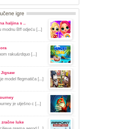
učene igre
a haljina s ..
u modnu Bff odjeću [...]
kora
om raku&rdquo [...]
 Jigsaw
je model flegmatiča [...]
Journey
urney je utješno c [...]
 zračne luke
ciljeve prema aerod [...]