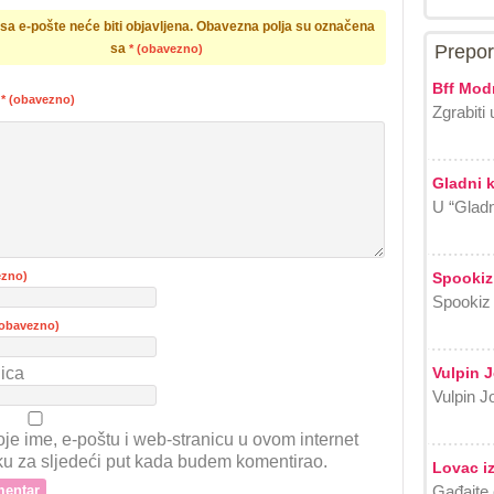
a e-pošte neće biti objavljena.
Obavezna polja su označena
sa
Prepor
* (obavezno)
Bff Modn
r
* (obavezno)
Zgrabiti 
Gladni 
U “Gladn
ezno)
Spookiz
Spookiz 
(obavezno)
ica
Vulpin 
Vulpin Jo
je ime, e-poštu i web-stranicu u ovom internet
ku za sljedeći put kada budem komentirao.
Lovac iz
Gađajte 