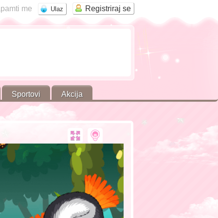
pamti me
Registriraj se
Sportovi
Akcija