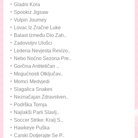
Gladni Kora
Spookiz Jigsaw
Vulpin Journey
Lovac Iz Zračne Luke
Balast Između Dio Zah..
Zadovoljni Ulošci
Ledena Nevjesta Revizo..
Nebo Noćno Sezona Pre..
Gorčina Antitetičan ..
Mogućnosti Otključav..
Momci Medvjedi
Slagalica Snakes
Neznačajan Zdravstven..
Podrška Tornja
Najlakši Parli Slavlj..
Soccer Strike: Kralj S..
Hawkeye Puška
Carski Dotjerajte Se P..