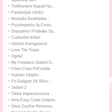
Trollhunters Napad Na ..
Pandorijski Ulošci
Montaža životinjske ..
Puzzleopolis: Iq Cross..
Dopustivo I Prabaka Sp..
Čudovišni Kliker
Odnesi Avengeance
Love Tile Trojac
Ogrtač
My Fireplace Station G..
Choo Choo Pričvrstite
Astralni Strijelci
Fit Gadgets 2d: Blizu ..
Jadan! 2
Tiktok Impresionirana ..
Amy Easy Coats Dotjera..
Stvar Zvučne Reminisc..