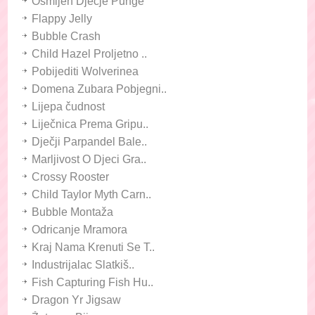
Osmijeh Dječje Punge
Flappy Jelly
Bubble Crash
Child Hazel Proljetno ..
Pobijediti Wolverinea
Domena Zubara Pobjegni..
Lijepa čudnost
Liječnica Prema Gripu..
Dječji Parpandel Bale..
Marljivost O Djeci Gra..
Crossy Rooster
Child Taylor Myth Carn..
Bubble Montaža
Odricanje Mramora
Kraj Nama Krenuti Se T..
Industrijalac Slatkiš..
Fish Capturing Fish Hu..
Dragon Yr Jigsaw