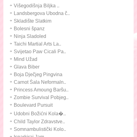
Višegodišnja Biljka ..
Landsbergova Ubodna č..
Skladište Slatkim
Bolesni španz
Ninja Sladoled
Taichi Martial Arts La..
Svijetao Paw Cicali Pa..
Mind Užad
Glava Biber
Boja Dječjeg Pingvina
Carnot Šala Neformaln..
Princess Amoung Baršu..
Zombie Survival Pobjeg..
Boulevard Pursuit
Udobni Božićni Kola�..
Child Taylor Zdravstve..
Somnambulistički Kolo..
Isparkiraj Jam