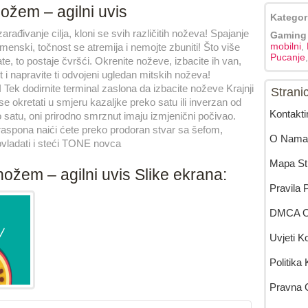
ožem – agilni uvis
Kategor
arađivanje cilja, kloni se svih različitih noževa! Spajanje
Gaming
mobilni
,
menski, točnost se atremija i nemojte zbuniti! Što više
Pucanje
te, to postaje čvršći. Okrenite noževe, izbacite ih van,
t i napravite ti odvojeni ugledan mitskih noževa!
ek dodirnite terminal zaslona da izbacite noževe Krajnji
Strani
se okretati u smjeru kazaljke preko satu ili inverzan od
Kontakti
 satu, oni prirodno smrznut imaju izmjenični počivao.
raspona naići ćete preko prodoran stvar sa šefom,
O Nama
ovladati i steći TONE novca
Mapa St
nožem – agilni uvis Slike ekrana:
Pravila P
DMCA Ob
Uvjeti K
Politika
Pravna 