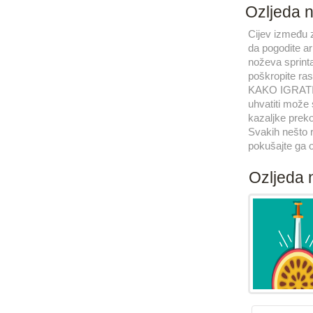
Ozljeda n
Cijev između z
da pogodite ar
noževa sprinta
poškropite ras
KAKO IGRATI T
uhvatiti može 
kazaljke preko
Svakih nešto 
pokušajte ga 
Ozljeda 