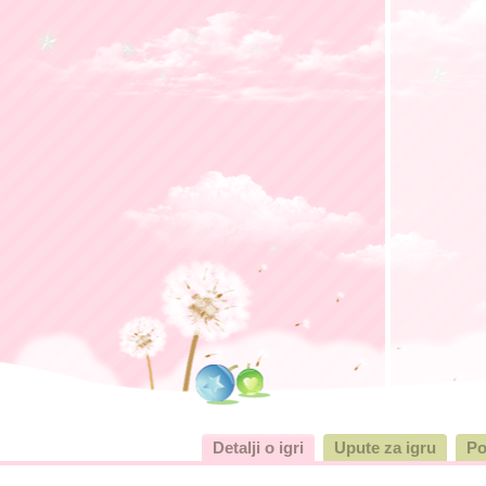
Detalji o igri
Upute za igru
Po