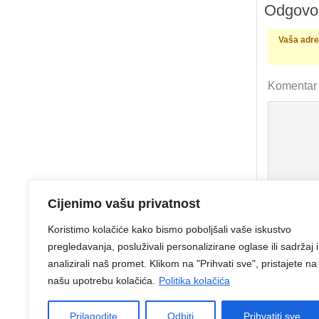
Odgovor
Vaša adres
Komenta
Ime
Cijenimo vašu privatnost
* (obav
Koristimo kolačiće kako bismo poboljšali vaše iskustvo
E-pošta
* 
pregledavanja, posluživali personalizirane oglase ili sadržaj i
analizirali naš promet. Klikom na "Prihvati sve", pristajete na
Web-stran
našu upotrebu kolačića.
Politika kolačića
Spremi mo
Prilagodite
Odbiti
Prihvatiti sve