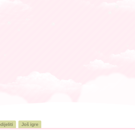
dijeliti
Još igre