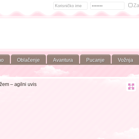
Za
no
Oblačenje
Avantura
Pucanje
Vožnja
žem – agilni uvis