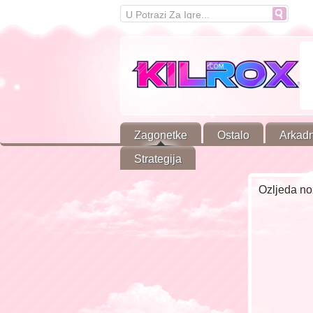
Zagonetke
Ostalo
Arkad
Strategija
Ozljeda no