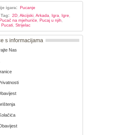
ije igara:
Pucanje
 Tag:
2D
,
Akcijski
,
Arkada
,
Igra
,
Igre
,
Pucač na mjehuriće
,
Pucaj u njih
,
,
Pucati
,
Strijelac
ce s informacijama
rajte Nas
ranice
rivatnosti
avijest
orištenja
 Kolačića
Obavijest