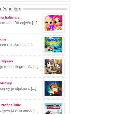
učene igre
a haljina s ..
u modnu Bff odjeću [...]
kora
om raku&rdquo [...]
 Jigsaw
je model flegmatiča [...]
Journey
urney je utješno c [...]
 zračne luke
ciljeve prema aerod [...]