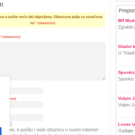
i
Prepor
a e-pošte neće biti objavljena.
Obavezna polja su označena
Bff Modn
sa
* (obavezno)
Zgrabiti 
r
* (obavezno)
Gladni 
U “Gladn
Spookiz
Spookiz 
ezno)
Vulpin 
(obavezno)
Vulpin Jo
ica
Lovac iz
je ime, e-poštu i web-stranicu u ovom internet
Gađajte 