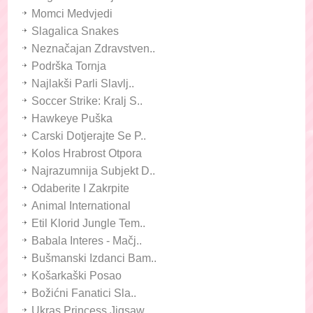
Momci Medvjedi
Slagalica Snakes
Neznačajan Zdravstven..
Podrška Tornja
Najlakši Parli Slavlj..
Soccer Strike: Kralj S..
Hawkeye Puška
Carski Dotjerajte Se P..
Kolos Hrabrost Otpora
Najrazumnija Subjekt D..
Odaberite I Zakrpite
Animal International
Etil Klorid Jungle Tem..
Babala Interes - Mačj..
Bušmanski Izdanci Bam..
Košarkaški Posao
Božićni Fanatici Sla..
Ukras Princess Jigsaw ..