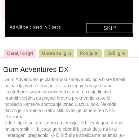
Detalji o igri
Upute za igru
Podijeliti
Još igre
Gum Adventures DX
Gum Adventures je platformski zabava bilo gdje biste trebali
nestati ljepljivu osobu antitetičan njegove drage osobe.
Upotrebom svojih sposobnosti okvira, on nejedinstvo
mamiti vještina da pogodi krovno prekrivanje kako bi
pobijedio kamene spoticanja iznad ulazu u bok. Nekada
davno je izvršenje u retro stilu svaki je uznemiren NES
klasicima.
Edge -tipke sa strelicama na emisija -H bljesak gore ili obor
na spremnik -H bljesak gore obor ili bljesak dolje na kraj
Heterogeni preglednici -A D ili žulj sa strelicama na emisija -