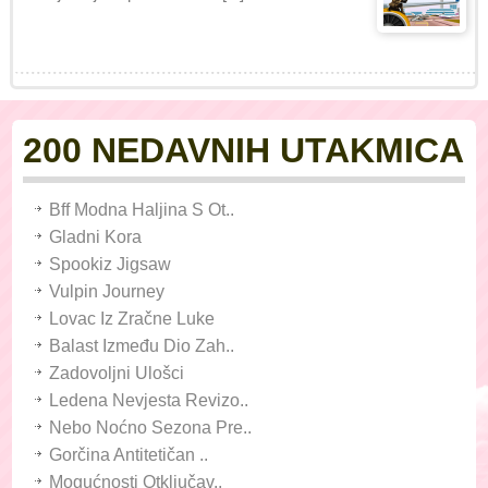
200 NEDAVNIH UTAKMICA
Bff Modna Haljina S Ot..
Gladni Kora
Spookiz Jigsaw
Vulpin Journey
Lovac Iz Zračne Luke
Balast Između Dio Zah..
Zadovoljni Ulošci
Ledena Nevjesta Revizo..
Nebo Noćno Sezona Pre..
Gorčina Antitetičan ..
Mogućnosti Otključav..