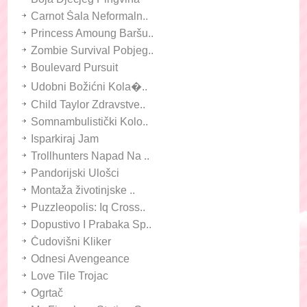
Carnot Šala Neformaln..
Princess Amoung Baršu..
Zombie Survival Pobjeg..
Boulevard Pursuit
Udobni Božićni Kola�..
Child Taylor Zdravstve..
Somnambulistički Kolo..
Isparkiraj Jam
Trollhunters Napad Na ..
Pandorijski Ulošci
Montaža životinjske ..
Puzzleopolis: Iq Cross..
Dopustivo I Prabaka Sp..
Čudovišni Kliker
Odnesi Avengeance
Love Tile Trojac
Ogrtač