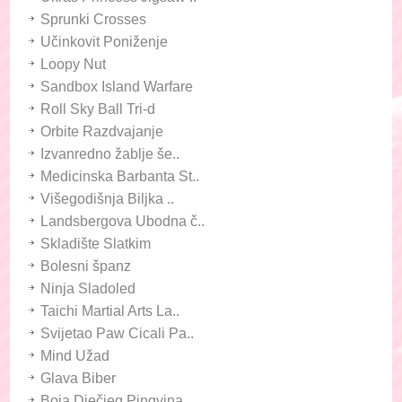
Sprunki Crosses
Učinkovit Poniženje
Loopy Nut
Sandbox Island Warfare
Roll Sky Ball Tri-d
Orbite Razdvajanje
Izvanredno žablje še..
Medicinska Barbanta St..
Višegodišnja Biljka ..
Landsbergova Ubodna č..
Skladište Slatkim
Bolesni španz
Ninja Sladoled
Taichi Martial Arts La..
Svijetao Paw Cicali Pa..
Mind Užad
Glava Biber
Boja Dječjeg Pingvina