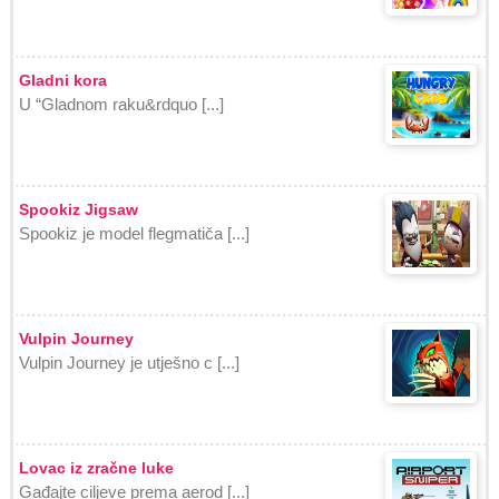
Gladni kora
U “Gladnom raku&rdquo [...]
Spookiz Jigsaw
Spookiz je model flegmatiča [...]
Vulpin Journey
Vulpin Journey je utješno c [...]
Lovac iz zračne luke
Gađajte ciljeve prema aerod [...]