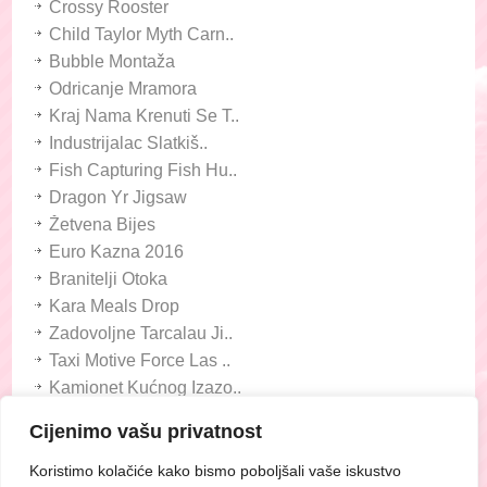
Crossy Rooster
Child Taylor Myth Carn..
Bubble Montaža
Odricanje Mramora
Kraj Nama Krenuti Se T..
Industrijalac Slatkiš..
Fish Capturing Fish Hu..
Dragon Yr Jigsaw
Žetvena Bijes
Euro Kazna 2016
Branitelji Otoka
Kara Meals Drop
Zadovoljne Tarcalau Ji..
Taxi Motive Force Las ..
Kamionet Kućnog Izazo..
Frizerski Polje Cotton..
Cijenimo vašu privatnost
Duo Ball Journey
Tiny Race - Automobils..
Koristimo kolačiće kako bismo poboljšali vaše iskustvo