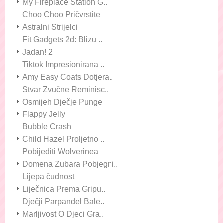
My Fireplace Station G..
Choo Choo Pričvrstite
Astralni Strijelci
Fit Gadgets 2d: Blizu ..
Jadan! 2
Tiktok Impresionirana ..
Amy Easy Coats Dotjera..
Stvar Zvučne Reminisc..
Osmijeh Dječje Punge
Flappy Jelly
Bubble Crash
Child Hazel Proljetno ..
Pobijediti Wolverinea
Domena Zubara Pobjegni..
Lijepa čudnost
Liječnica Prema Gripu..
Dječji Parpandel Bale..
Marljivost O Djeci Gra..