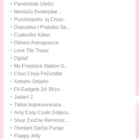
Pandorijski Ulošci
Montaža životinjske ..
Puzzleopolis: Iq Cross..
Dopustivo I Prabaka Sp..
Čudovišni Kliker
Odnesi Avengeance
Love Tile Trojac
Ogrtač
My Fireplace Station G..
Choo Choo Pričvrstite
Astralni Strijelci
Fit Gadgets 2d: Blizu ..
Jadan! 2
Tiktok Impresionirana ..
Amy Easy Coats Dotjera..
Stvar Zvučne Reminisc..
Osmijeh Dječje Punge
Flappy Jelly