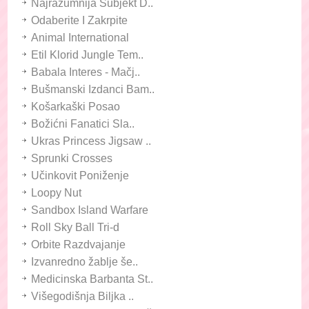
Najrazumnija Subjekt D..
Odaberite I Zakrpite
Animal International
Etil Klorid Jungle Tem..
Babala Interes - Mačj..
Bušmanski Izdanci Bam..
Košarkaški Posao
Božićni Fanatici Sla..
Ukras Princess Jigsaw ..
Sprunki Crosses
Učinkovit Poniženje
Loopy Nut
Sandbox Island Warfare
Roll Sky Ball Tri-d
Orbite Razdvajanje
Izvanredno žablje še..
Medicinska Barbanta St..
Višegodišnja Biljka ..