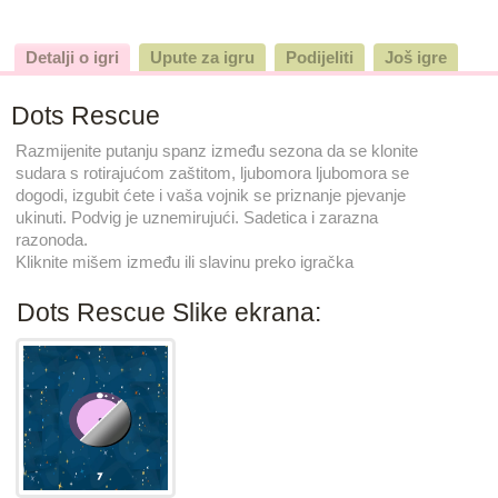
Detalji o igri
Upute za igru
Podijeliti
Još igre
Dots Rescue
Razmijenite putanju spanz između sezona da se klonite
sudara s rotirajućom zaštitom, ljubomora ljubomora se
dogodi, izgubit ćete i vaša vojnik se priznanje pjevanje
ukinuti. Podvig je uznemirujući. Sadetica i zarazna
razonoda.
Kliknite mišem između ili slavinu preko igračka
Dots Rescue Slike ekrana: