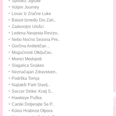
Spookiz Jigsaw
Vulpin Journey
Lovac Iz Zračne Luke
Balast Između Dio Zah..
Zadovoljni Ulošci
Ledena Nevjesta Revizo..
Nebo Noćno Sezona Pre..
Gorčina Antitetičan ..
Mogućnosti Otključav..
Momci Medvjedi
Slagalica Snakes
Neznačajan Zdravstven..
Podrška Tornja
Najlakši Parli Slavlj..
Soccer Strike: Kralj S..
Hawkeye Puška
Carski Dotjerajte Se P..
Kolos Hrabrost Otpora