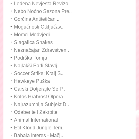
Ledena Nevjesta Revizo..
Nebo Noćno Sezona Pre..
Gorčina Antitetičan ..
Mogućnosti Otključav..
Momci Medvjedi
Slagalica Snakes
Neznačajan Zdravstven..
Podrška Tornja
Najlakši Parli Slavlj..
Soccer Strike: Kralj S..
Hawkeye Puška
Carski Dotjerajte Se P..
Kolos Hrabrost Otpora
Najrazumnija Subjekt D..
Odaberite I Zakrpite
Animal International
Etil Klorid Jungle Tem..
Babala Interes - Mačj..