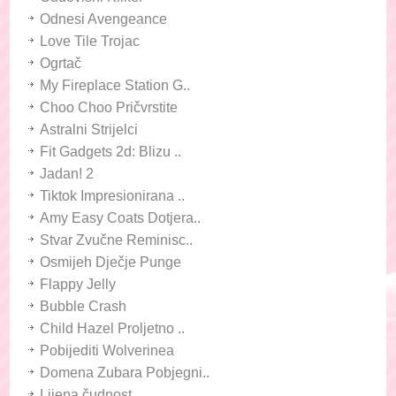
Odnesi Avengeance
Love Tile Trojac
Ogrtač
My Fireplace Station G..
Choo Choo Pričvrstite
Astralni Strijelci
Fit Gadgets 2d: Blizu ..
Jadan! 2
Tiktok Impresionirana ..
Amy Easy Coats Dotjera..
Stvar Zvučne Reminisc..
Osmijeh Dječje Punge
Flappy Jelly
Bubble Crash
Child Hazel Proljetno ..
Pobijediti Wolverinea
Domena Zubara Pobjegni..
Lijepa čudnost