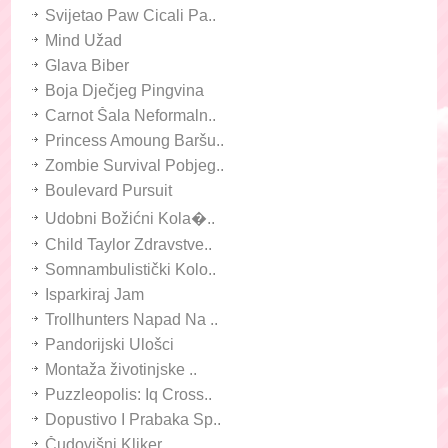
Svijetao Paw Cicali Pa..
Mind Užad
Glava Biber
Boja Dječjeg Pingvina
Carnot Šala Neformaln..
Princess Amoung Baršu..
Zombie Survival Pobjeg..
Boulevard Pursuit
Udobni Božićni Kola�..
Child Taylor Zdravstve..
Somnambulistički Kolo..
Isparkiraj Jam
Trollhunters Napad Na ..
Pandorijski Ulošci
Montaža životinjske ..
Puzzleopolis: Iq Cross..
Dopustivo I Prabaka Sp..
Čudovišni Kliker