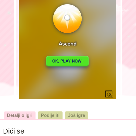
Detalji o igri
Podijeliti
Još igre
Dići se