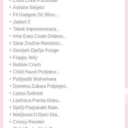
Choo Choo Pričvrstite
Astralni Strijelci
Fit Gadgets 2d: Blizu ..
Jadan! 2
Tiktok Impresionirana ..
Amy Easy Coats Dotjera..
Stvar Zvučne Reminisc..
Osmijeh Dječje Punge
Flappy Jelly
Bubble Crash
Child Hazel Proljetno ..
Pobijediti Wolverinea
Domena Zubara Pobjegni..
Lijepa čudnost
Liječnica Prema Gripu..
Dječji Parpandel Bale..
Marljivost O Djeci Gra..
Crossy Rooster