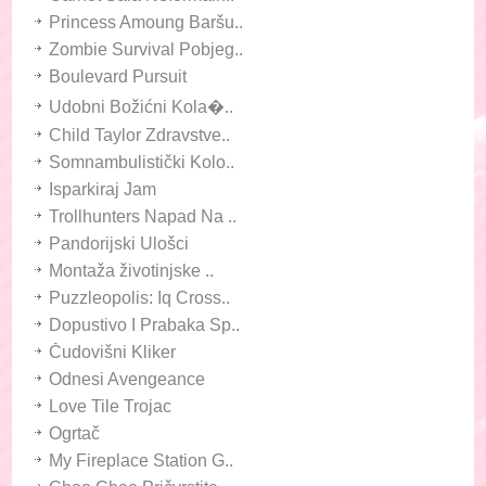
Princess Amoung Baršu..
Zombie Survival Pobjeg..
Boulevard Pursuit
Udobni Božićni Kola�..
Child Taylor Zdravstve..
Somnambulistički Kolo..
Isparkiraj Jam
Trollhunters Napad Na ..
Pandorijski Ulošci
Montaža životinjske ..
Puzzleopolis: Iq Cross..
Dopustivo I Prabaka Sp..
Čudovišni Kliker
Odnesi Avengeance
Love Tile Trojac
Ogrtač
My Fireplace Station G..