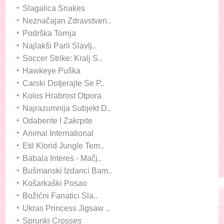
Slagalica Snakes
Neznačajan Zdravstven..
Podrška Tornja
Najlakši Parli Slavlj..
Soccer Strike: Kralj S..
Hawkeye Puška
Carski Dotjerajte Se P..
Kolos Hrabrost Otpora
Najrazumnija Subjekt D..
Odaberite I Zakrpite
Animal International
Etil Klorid Jungle Tem..
Babala Interes - Mačj..
Bušmanski Izdanci Bam..
Košarkaški Posao
Božićni Fanatici Sla..
Ukras Princess Jigsaw ..
Sprunki Crosses