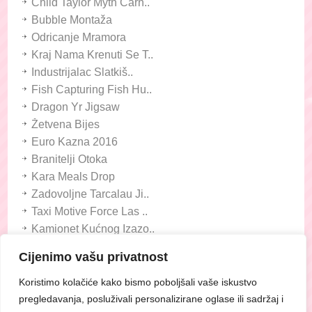
Child Taylor Myth Carn..
Bubble Montaža
Odricanje Mramora
Kraj Nama Krenuti Se T..
Industrijalac Slatkiš..
Fish Capturing Fish Hu..
Dragon Yr Jigsaw
Žetvena Bijes
Euro Kazna 2016
Branitelji Otoka
Kara Meals Drop
Zadovoljne Tarcalau Ji..
Taxi Motive Force Las ..
Kamionet Kućnog Izazo..
Frizerski Polje Cotton..
Cijenimo vašu privatnost
Duo Ball Journey
Tiny Race - Automobils..
Koristimo kolačiće kako bismo poboljšali vaše iskustvo
pregledavanja, posluživali personalizirane oglase ili sadržaj i