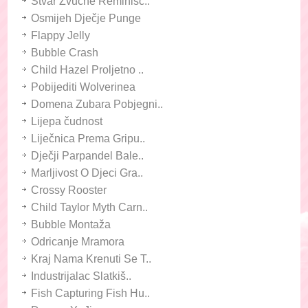
Stvar Zvučne Reminisc..
Osmijeh Dječje Punge
Flappy Jelly
Bubble Crash
Child Hazel Proljetno ..
Pobijediti Wolverinea
Domena Zubara Pobjegni..
Lijepa čudnost
Liječnica Prema Gripu..
Dječji Parpandel Bale..
Marljivost O Djeci Gra..
Crossy Rooster
Child Taylor Myth Carn..
Bubble Montaža
Odricanje Mramora
Kraj Nama Krenuti Se T..
Industrijalac Slatkiš..
Fish Capturing Fish Hu..