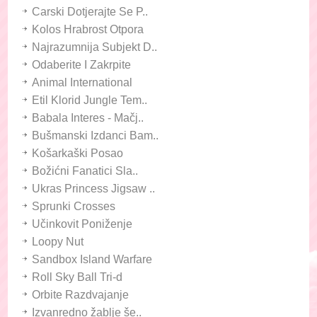
Carski Dotjerajte Se P..
Kolos Hrabrost Otpora
Najrazumnija Subjekt D..
Odaberite I Zakrpite
Animal International
Etil Klorid Jungle Tem..
Babala Interes - Mačj..
Bušmanski Izdanci Bam..
Košarkaški Posao
Božićni Fanatici Sla..
Ukras Princess Jigsaw ..
Sprunki Crosses
Učinkovit Poniženje
Loopy Nut
Sandbox Island Warfare
Roll Sky Ball Tri-d
Orbite Razdvajanje
Izvanredno žablje še..