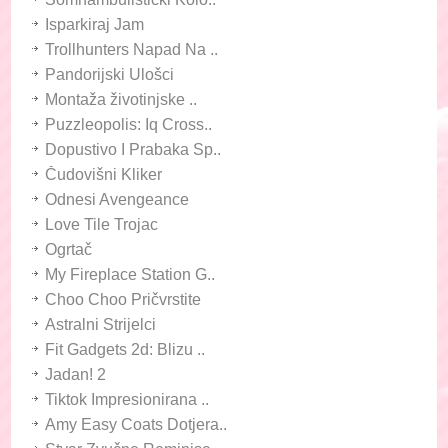
Isparkiraj Jam
Trollhunters Napad Na ..
Pandorijski Ulošci
Montaža životinjske ..
Puzzleopolis: Iq Cross..
Dopustivo I Prabaka Sp..
Čudovišni Kliker
Odnesi Avengeance
Love Tile Trojac
Ogrtač
My Fireplace Station G..
Choo Choo Pričvrstite
Astralni Strijelci
Fit Gadgets 2d: Blizu ..
Jadan! 2
Tiktok Impresionirana ..
Amy Easy Coats Dotjera..