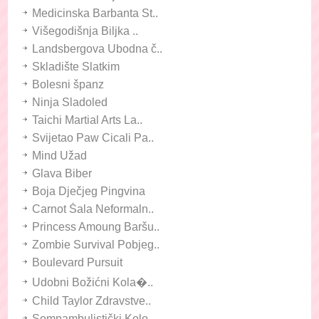
Medicinska Barbanta St..
Višegodišnja Biljka ..
Landsbergova Ubodna č..
Skladište Slatkim
Bolesni španz
Ninja Sladoled
Taichi Martial Arts La..
Svijetao Paw Cicali Pa..
Mind Užad
Glava Biber
Boja Dječjeg Pingvina
Carnot Šala Neformaln..
Princess Amoung Baršu..
Zombie Survival Pobjeg..
Boulevard Pursuit
Udobni Božićni Kola�..
Child Taylor Zdravstve..
Somnambulistički Kolo..