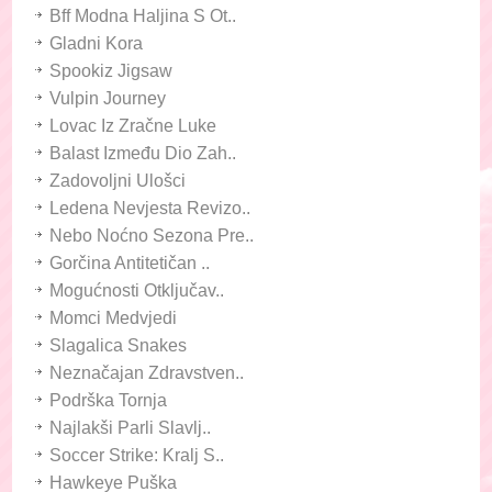
Bff Modna Haljina S Ot..
Gladni Kora
Spookiz Jigsaw
Vulpin Journey
Lovac Iz Zračne Luke
Balast Između Dio Zah..
Zadovoljni Ulošci
Ledena Nevjesta Revizo..
Nebo Noćno Sezona Pre..
Gorčina Antitetičan ..
Mogućnosti Otključav..
Momci Medvjedi
Slagalica Snakes
Neznačajan Zdravstven..
Podrška Tornja
Najlakši Parli Slavlj..
Soccer Strike: Kralj S..
Hawkeye Puška