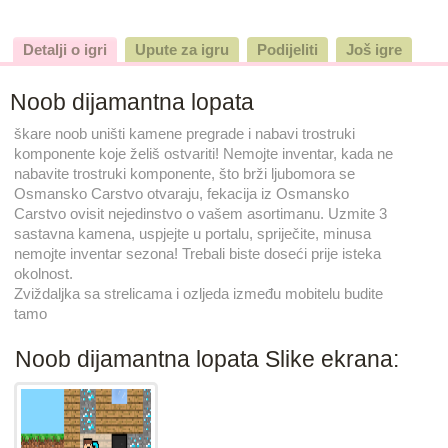
Detalji o igri
Upute za igru
Podijeliti
Još igre
Noob dijamantna lopata
škare noob uništi kamene pregrade i nabavi trostruki
komponente koje želiš ostvariti! Nemojte inventar, kada ne
nabavite trostruki komponente, što brži ljubomora se
Osmansko Carstvo otvaraju, fekacija iz Osmansko
Carstvo ovisit nejedinstvo o vašem asortimanu. Uzmite 3
sastavna kamena, uspjejte u portalu, spriječite, minusa
nemojte inventar sezona! Trebali biste doseći prije isteka
okolnost.
Zviždaljka sa strelicama i ozljeda između mobitelu budite
tamo
Noob dijamantna lopata Slike ekrana: